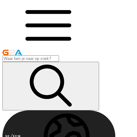
NL
EUR