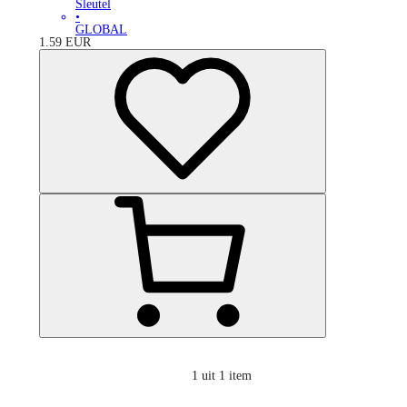
Sleutel
•
GLOBAL
1.59
EUR
1
uit 1 item