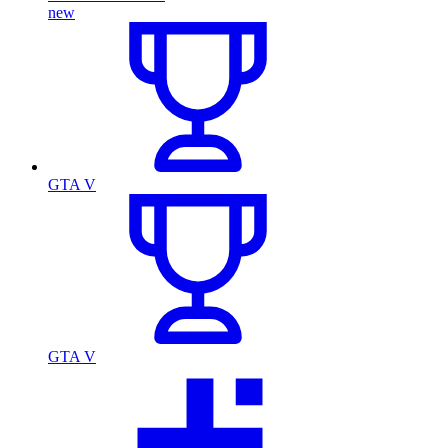
new
GTA V
GTA V