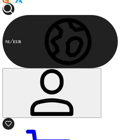
NL
EUR