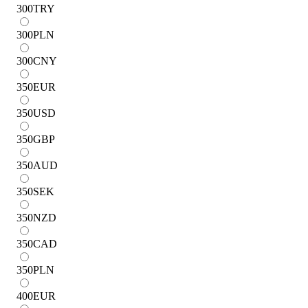
300
TRY
300
PLN
300
CNY
350
EUR
350
USD
350
GBP
350
AUD
350
SEK
350
NZD
350
CAD
350
PLN
400
EUR