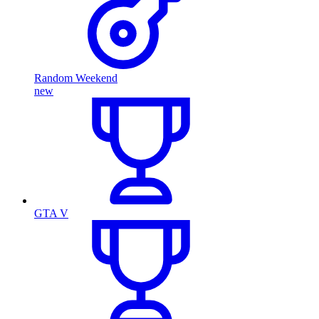
Random Weekend
new
GTA V