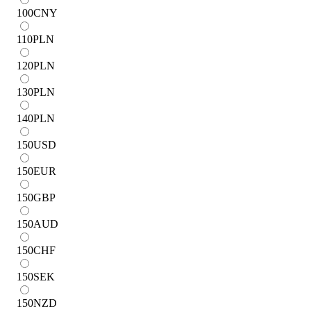
100
CNY
110
PLN
120
PLN
130
PLN
140
PLN
150
USD
150
EUR
150
GBP
150
AUD
150
CHF
150
SEK
150
NZD