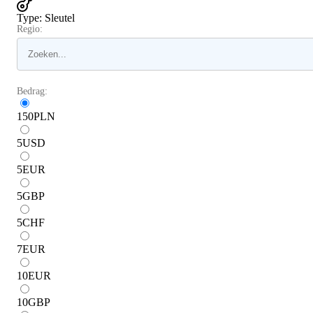
Type
:
Sleutel
Regio:
Bedrag:
150
PLN
5
USD
5
EUR
5
GBP
5
CHF
7
EUR
10
EUR
10
GBP