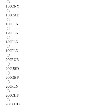
150
CNY
150
CAD
160
PLN
170
PLN
180
PLN
190
PLN
200
EUR
200
USD
200
GBP
200
PLN
200
CHF
200
AUD