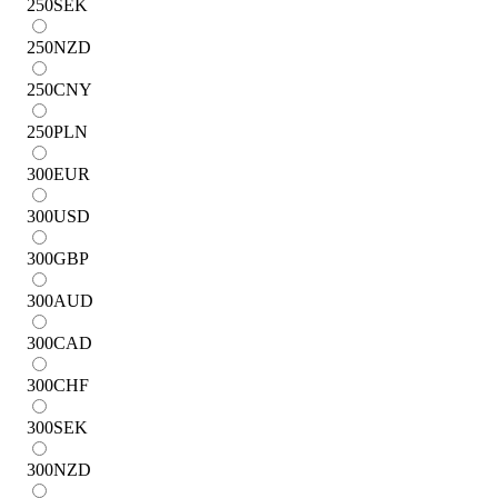
250
SEK
250
NZD
250
CNY
250
PLN
300
EUR
300
USD
300
GBP
300
AUD
300
CAD
300
CHF
300
SEK
300
NZD