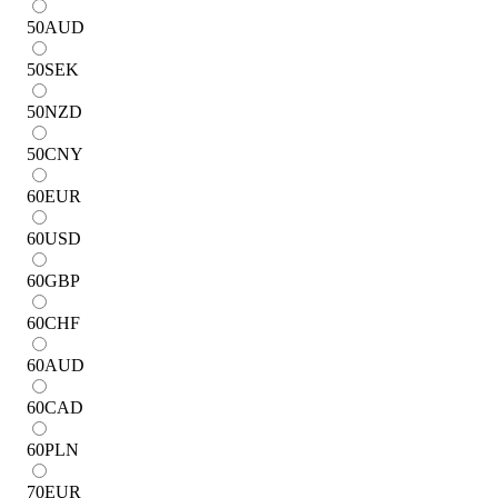
50
AUD
50
SEK
50
NZD
50
CNY
60
EUR
60
USD
60
GBP
60
CHF
60
AUD
60
CAD
60
PLN
70
EUR