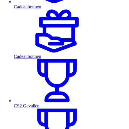
Cadeaubonnen
Cadeaubonnen
CS2 Gevallen