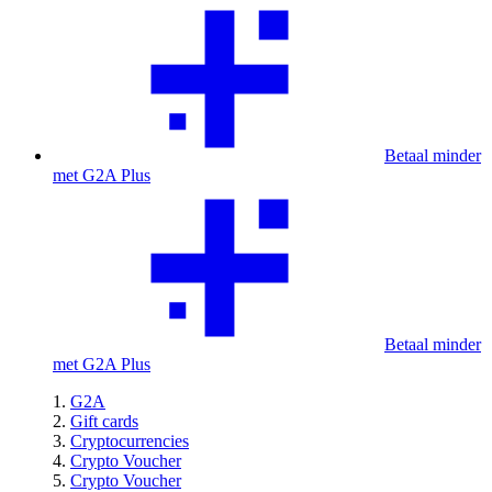
Betaal minder
met G2A Plus
Betaal minder
met G2A Plus
G2A
Gift cards
Cryptocurrencies
Crypto Voucher
Crypto Voucher