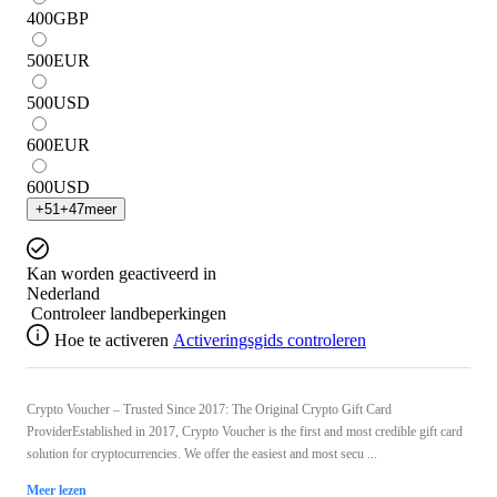
400
GBP
500
EUR
500
USD
600
EUR
600
USD
+
51
+
47
meer
Kan worden geactiveerd in
Nederland
Controleer landbeperkingen
Hoe te activeren
Activeringsgids controleren
Crypto Voucher – Trusted Since 2017: The Original Crypto Gift Card
ProviderEstablished in 2017, Crypto Voucher is the first and most credible gift card
solution for cryptocurrencies. We offer the easiest and most secu ...
Meer lezen