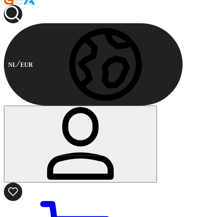
NL
EUR