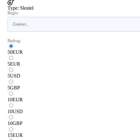
Type
:
Sleutel
Regio:
Bedrag:
50
EUR
5
EUR
5
USD
5
GBP
10
EUR
10
USD
10
GBP
15
EUR