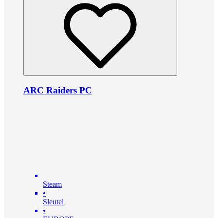
ARC Raiders PC
Steam
•
Sleutel
•