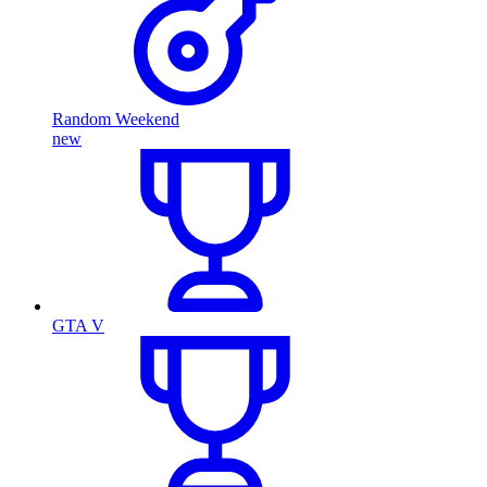
Random Weekend
new
GTA V