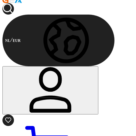
NL
EUR