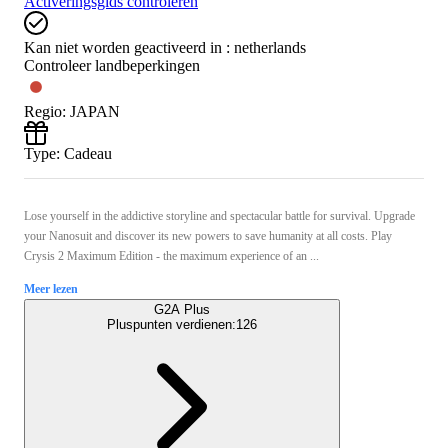
Activeringsgids controleren
Kan niet worden geactiveerd in :
netherlands
Controleer landbeperkingen
Regio
:
JAPAN
Type
:
Cadeau
Lose yourself in the addictive storyline and spectacular battle for survival. Upgrade
your Nanosuit and discover its new powers to save humanity at all costs. Play
Crysis 2 Maximum Edition - the maximum experience of an ...
Meer lezen
G2A Plus
Pluspunten verdienen:
126