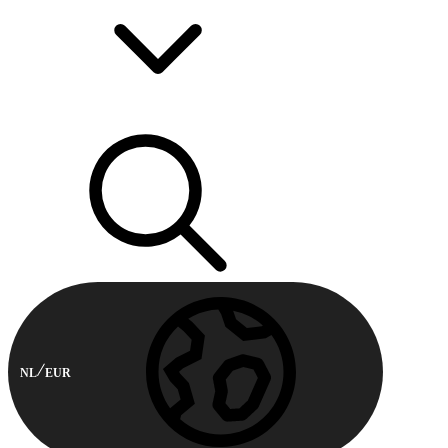
NL
EUR