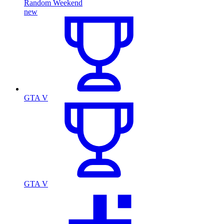
Random Weekend
new
GTA V
GTA V