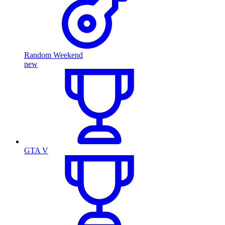
Random Weekend
new
GTA V