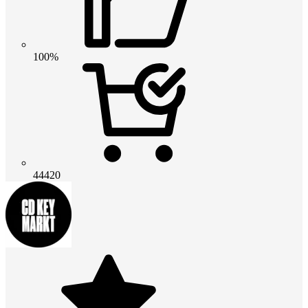
100%
44420