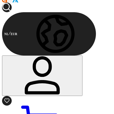
NL
EUR