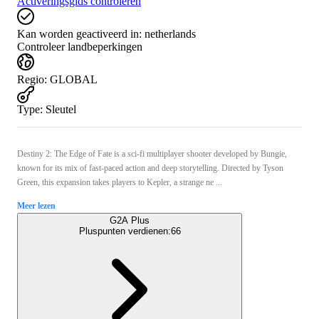
Activeringsgids controleren
Kan worden geactiveerd in:
netherlands
Controleer landbeperkingen
Regio
:
GLOBAL
Type
:
Sleutel
Destiny 2: The Edge of Fate is a sci-fi multiplayer shooter developed by Bungie,
known for its mix of fast-paced action and deep storytelling. Directed by Tyson
Green, this expansion takes players to Kepler, a strange ne ...
Meer lezen
G2A Plus
Pluspunten verdienen:
66