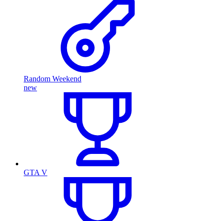
Random Weekend
new
GTA V