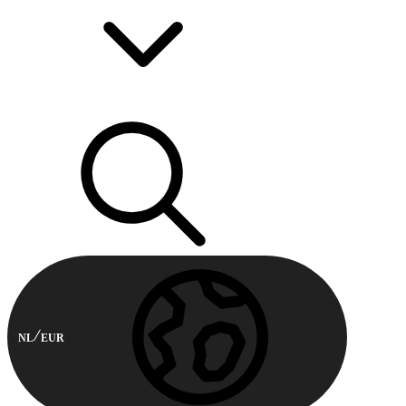
NL
EUR