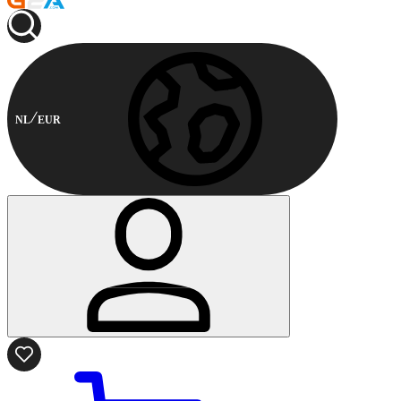
NL
EUR