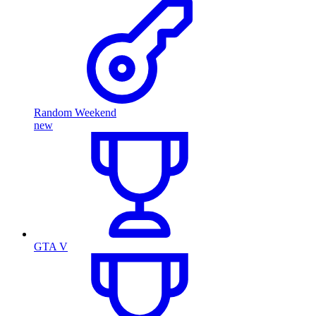
Random Weekend
new
GTA V