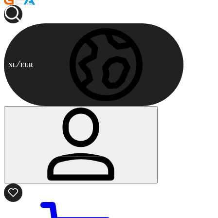
NL
EUR