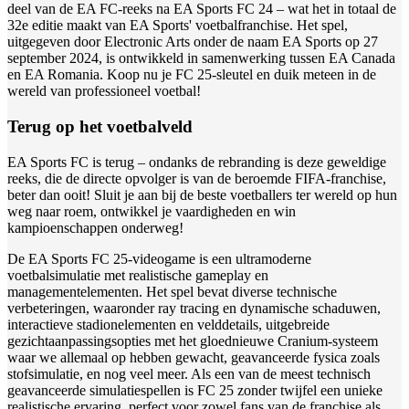
deel van de EA FC-reeks na EA Sports FC 24 – wat het in totaal de
32e editie maakt van EA Sports' voetbalfranchise. Het spel,
uitgegeven door Electronic Arts onder de naam EA Sports op 27
september 2024, is ontwikkeld in samenwerking tussen EA Canada
en EA Romania. Koop nu je FC 25-sleutel en duik meteen in de
wereld van professioneel voetbal!
Terug op het voetbalveld
EA Sports FC is terug – ondanks de rebranding is deze geweldige
reeks, die de directe opvolger is van de beroemde FIFA-franchise,
beter dan ooit! Sluit je aan bij de beste voetballers ter wereld op hun
weg naar roem, ontwikkel je vaardigheden en win
kampioenschappen onderweg!
De EA Sports FC 25-videogame is een ultramoderne
voetbalsimulatie met realistische gameplay en
managementelementen. Het spel bevat diverse technische
verbeteringen, waaronder ray tracing en dynamische schaduwen,
interactieve stadionelementen en velddetails, uitgebreide
gezichtaanpassingsopties met het gloednieuwe Cranium-systeem
waar we allemaal op hebben gewacht, geavanceerde fysica zoals
stofsimulatie, en nog veel meer. Als een van de meest technisch
geavanceerde simulatiespellen is FC 25 zonder twijfel een unieke
realistische ervaring, perfect voor zowel fans van de franchise als