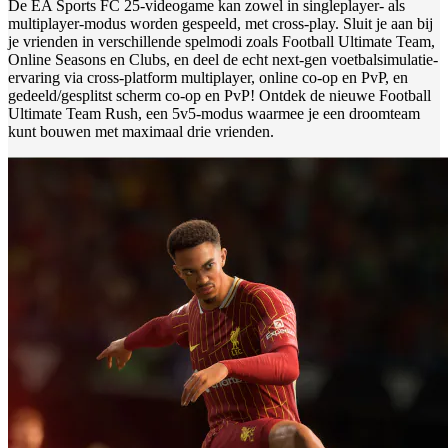
De EA Sports FC 25-videogame kan zowel in singleplayer- als
multiplayer-modus worden gespeeld, met cross-play. Sluit je aan bij
je vrienden in verschillende spelmodi zoals Football Ultimate Team,
Online Seasons en Clubs, en deel de echt next-gen voetbalsimulatie-
ervaring via cross-platform multiplayer, online co-op en PvP, en
gedeeld/gesplitst scherm co-op en PvP! Ontdek de nieuwe Football
Ultimate Team Rush, een 5v5-modus waarmee je een droomteam
kunt bouwen met maximaal drie vrienden.