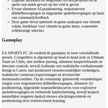
Upgrade attributen en ontgrendel Archetype-perks om je
speler een uniek gevoel op het veld te geven
Ervaar slimmere AI-positionering, responsievere
dribbelbewegingen en bijgestelde spelerbewegingen op basis
van communityfeedback
Deze game bevat optionele in-game aankopen van virtuele
valuta, bruikbaar voor virtuele in-game items, waaronder
willekeurige selecties
Gameplay
EA SPORTS FC 26 verdeelt de gameplay in twee verschillende
presets. Competitive is afgestemd op head-to-head actie in Ultimate
Team en Clubs, met snellere passing, slimmere keeperrebounds en
directere controle, terwijl Authentic een realistische voetbalsensatie
brengt in Career, met positioneel verantwoordelijker verdedigers,
realistische cornersuccespercentages en levensechte
doelmondscrambles. Op de community gebaseerde veranderingen
zorgen voor responsievere dribbelbewegingen, slimmere AI-
positionering, bijgestelde loopsnelheidscurves voor explosieve
spelerbewegingen en verbeterde balafscherming, terwijl keepers
natuurlijker reageren dankzij nieuwe afwijzingscontrole en
positionering door reinforcement learning.