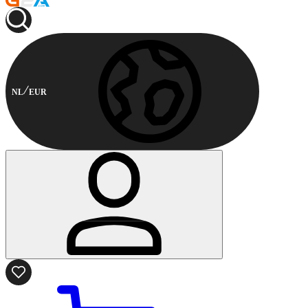
NL
EUR