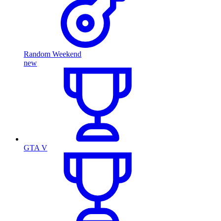
Random Weekend
new
GTA V