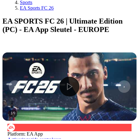
Sports
EA Sports FC 26
EA SPORTS FC 26 | Ultimate Edition
(PC) - EA App Sleutel - EUROPE
1
/
9
Platform
:
EA App