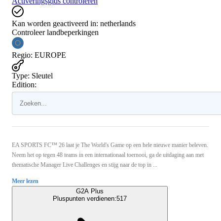
Activeringsgids controleren
Kan worden geactiveerd in:
netherlands
Controleer landbeperkingen
Regio
:
EUROPE
Type
:
Sleutel
Edition:
EA SPORTS FC™ 26 laat je The World's Game op een hele nieuwe manier beleven.
Neem het op tegen 48 teams in een internationaal toernooi, ga de uitdaging aan met
thematische Manager Live Challenges en stijg naar de top in ...
Meer lezen
G2A Plus
Pluspunten verdienen:
517