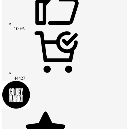
100%
44427