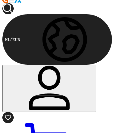
NL
EUR