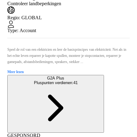
Controleer landbeperkingen
Regio
:
GLOBAL
Type
:
Account
Speel de rol van een elektricien en leer de basisprincipes van elektriciteit. Net als in
het echte leven repareer je kapotte spullen, monteer je stopcontacten, repareer je
gamepads, afstandsbedieningen, speakers, stekker ...
Meer lezen
G2A Plus
Pluspunten verdienen:
41
GESPONSORD