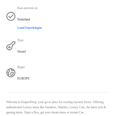
Kan activeren in
:
Nederland
Land beperkingen
Type
:
Sleutel
Regio
:
EUROPE
Welcome to EmpireDrop, your go-to place for exciting mystery boxes. Offering
authenticated Luxury items like Sneakers, Watches, Luxury Cars, the latest tech &
gaming items. Open a Box, get your dream items or instant Cas ...