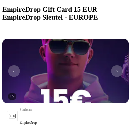
EmpireDrop Gift Card 15 EUR -
EmpireDrop Sleutel - EUROPE
1
/
2
Platform
:
EmpireDrop