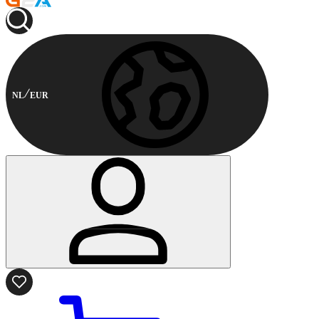
NL
EUR