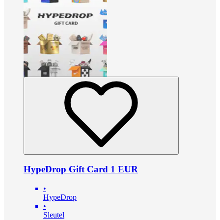
HypeDrop Gift Card 1 EUR
•
HypeDrop
•
Sleutel