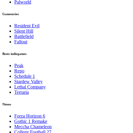
Palworld
Gameseries
Resident Evil
Silent Hill
Battlefield
Fallout
Beste indiegames
Peak
Repo
Schedule 1
Stardew Valley
Lethal Company
Terraria
Nieuw
Forza Horizon 6
Gothic 1 Remake
Meccha Chameleon
College Football 27