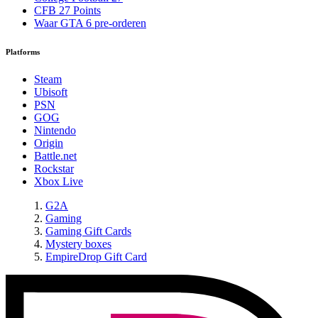
CFB 27 Points
Waar GTA 6 pre-orderen
Platforms
Steam
Ubisoft
PSN
GOG
Nintendo
Origin
Battle.net
Rockstar
Xbox Live
G2A
Gaming
Gaming Gift Cards
Mystery boxes
EmpireDrop Gift Card