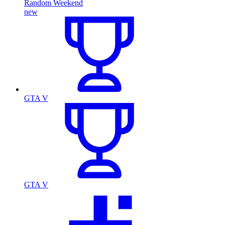
Random Weekend
new
GTA V
GTA V