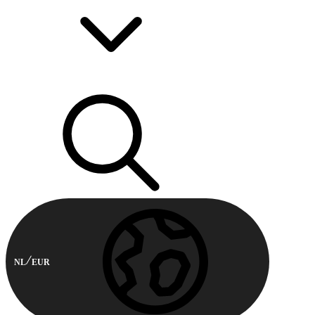
NL
EUR