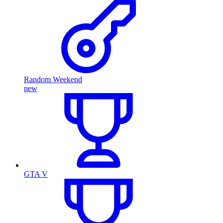
Random Weekend
new
GTA V