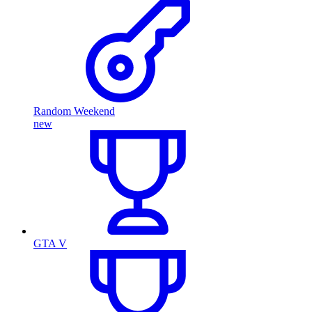
Random Weekend
new
GTA V