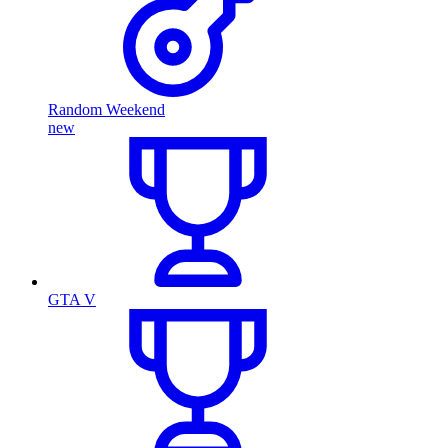
Random Weekend
new
GTA V