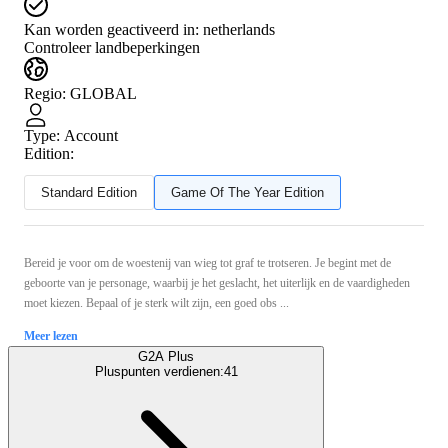
Kan worden geactiveerd in:
netherlands
Controleer landbeperkingen
Regio
:
GLOBAL
Type
:
Account
Edition:
Standard Edition
Game Of The Year Edition
Bereid je voor om de woestenij van wieg tot graf te trotseren. Je begint met de
geboorte van je personage, waarbij je het geslacht, het uiterlijk en de vaardigheden
moet kiezen. Bepaal of je sterk wilt zijn, een goed obs ...
Meer lezen
G2A Plus
Pluspunten verdienen:
41