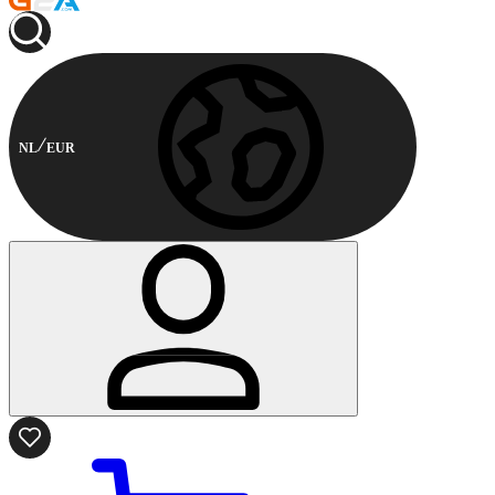
NL
EUR