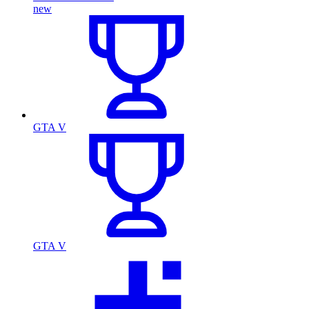
new
GTA V
GTA V