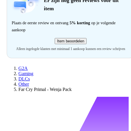
Er zijn nog geen reviews voor dit
item
Plaats de eerste review en ontvang
5% korting
op je volgende
aankoop
Item beoordelen
Alleen ingelogde klanten met minimaal 1 aankoop kunnen een review schrijven
G2A
Gaming
DLCs
Other
Far Cry Primal - Wenja Pack