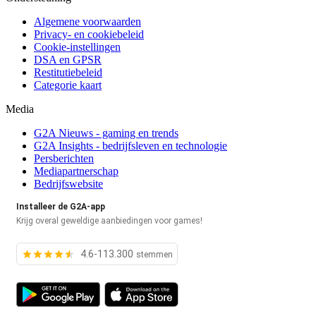
Algemene voorwaarden
Privacy- en cookiebeleid
Cookie-instellingen
DSA en GPSR
Restitutiebeleid
Categorie kaart
Media
G2A Nieuws - gaming en trends
G2A Insights - bedrijfsleven en technologie
Persberichten
Mediapartnerschap
Bedrijfswebsite
Installeer de G2A-app
Krijg overal geweldige aanbiedingen voor games!
4.6-113.300
stemmen