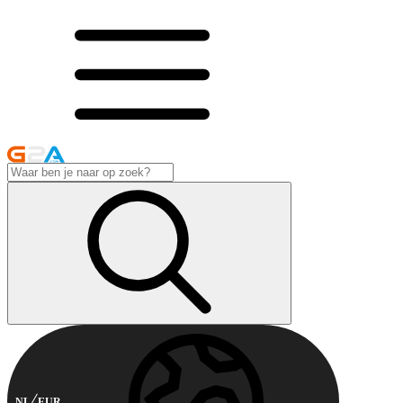
NL
EUR