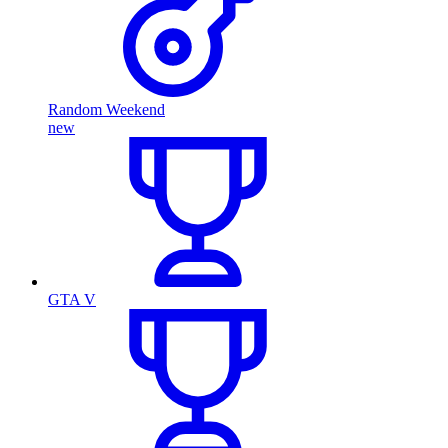
Random Weekend
new
GTA V