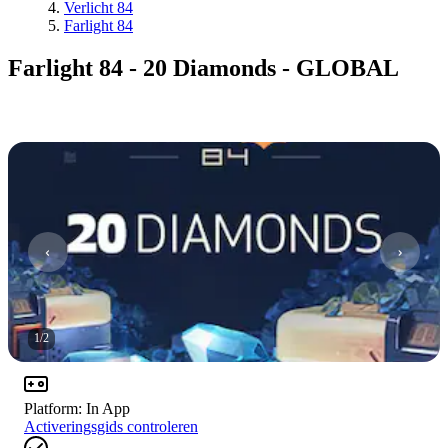
Verlicht 84
Farlight 84
Farlight 84 - 20 Diamonds - GLOBAL
1
/
2
Platform
:
In App
Activeringsgids controleren