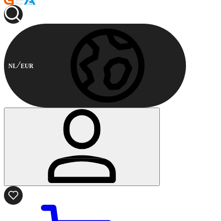
NL
EUR