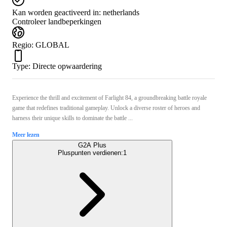
Kan worden geactiveerd in:
netherlands
Controleer landbeperkingen
Regio
:
GLOBAL
Type
:
Directe opwaardering
Experience the thrill and excitement of Farlight 84, a groundbreaking battle royale
game that redefines traditional gameplay. Unlock a diverse roster of heroes and
harness their unique skills to dominate the battle ...
Meer lezen
G2A Plus
Pluspunten verdienen:
1