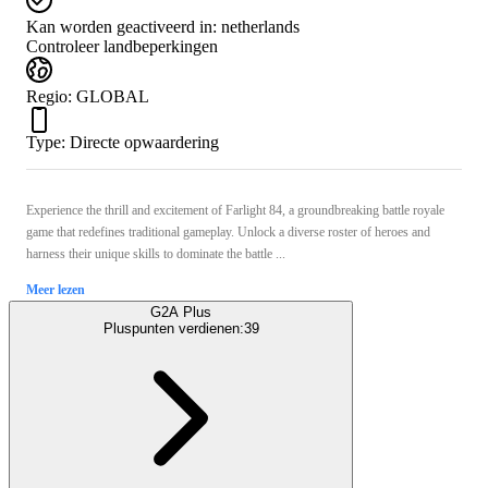
Kan worden geactiveerd in:
netherlands
Controleer landbeperkingen
Regio
:
GLOBAL
Type
:
Directe opwaardering
Experience the thrill and excitement of Farlight 84, a groundbreaking battle royale
game that redefines traditional gameplay. Unlock a diverse roster of heroes and
harness their unique skills to dominate the battle ...
Meer lezen
G2A Plus
Pluspunten verdienen:
39