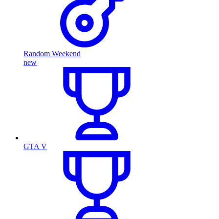
Random Weekend
new
GTA V