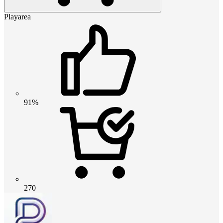
Playarea
91%
270