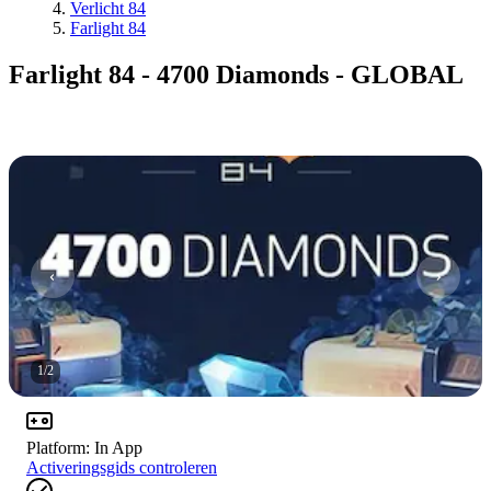
Verlicht 84
Farlight 84
Farlight 84 - 4700 Diamonds - GLOBAL
1
/
2
Platform
:
In App
Activeringsgids controleren