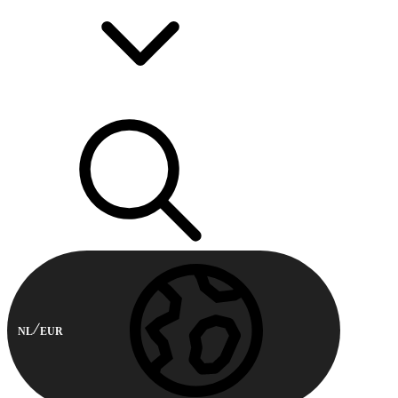
NL
EUR