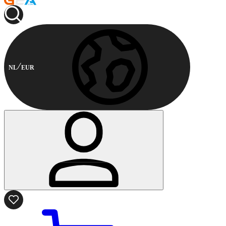
NL
EUR