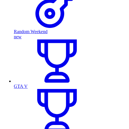
Random Weekend
new
GTA V