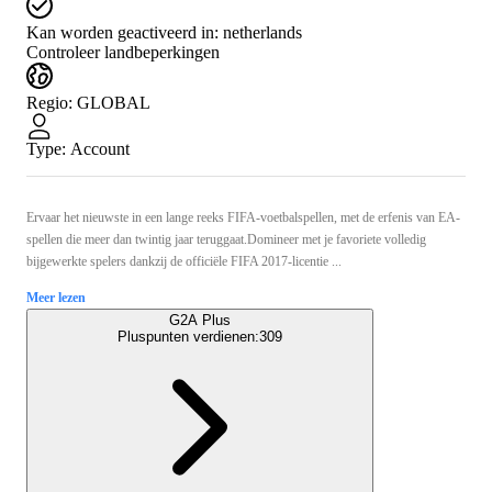
Kan worden geactiveerd in:
netherlands
Controleer landbeperkingen
Regio
:
GLOBAL
Type
:
Account
Ervaar het nieuwste in een lange reeks FIFA-voetbalspellen, met de erfenis van EA-
spellen die meer dan twintig jaar teruggaat.Domineer met je favoriete volledig
bijgewerkte spelers dankzij de officiële FIFA 2017-licentie ...
Meer lezen
G2A Plus
Pluspunten verdienen:
309