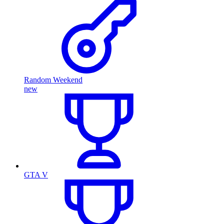
Random Weekend
new
GTA V