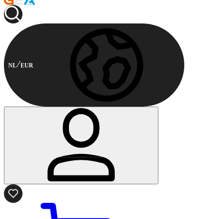
NL
EUR