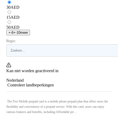
30
AED
15
AED
50
AED
+
-6
+
-10
meer
Regio:
Kan niet worden geactiveerd in
Nederland
Controleer landbeperkingen
The Five Mobile prepaid card is a mobile phone prepaid plan that offers users the
flexibility and convenience of a prepaid service. With this card, users can enjoy
various features and benefits, including:Affordable pri ...