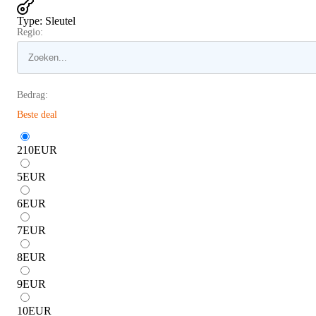
Type
:
Sleutel
Regio:
Bedrag:
Beste deal
210
EUR
5
EUR
6
EUR
7
EUR
8
EUR
9
EUR
10
EUR