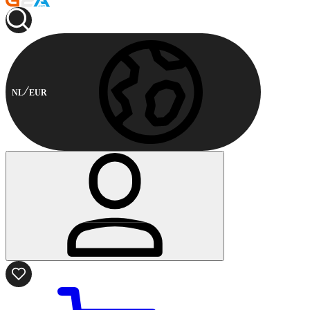
NL
EUR