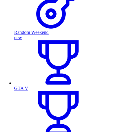
Random Weekend
new
GTA V