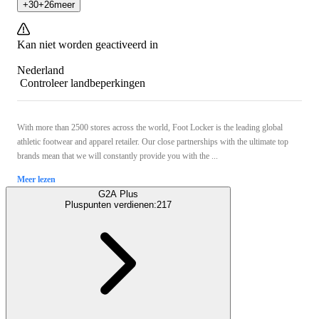
+
30
+
26
meer
Kan niet worden geactiveerd in
Nederland
Controleer landbeperkingen
With more than 2500 stores across the world, Foot Locker is the leading global
athletic footwear and apparel retailer. Our close partnerships with the ultimate top
brands mean that we will constantly provide you with the ...
Meer lezen
G2A Plus
Pluspunten verdienen:
217