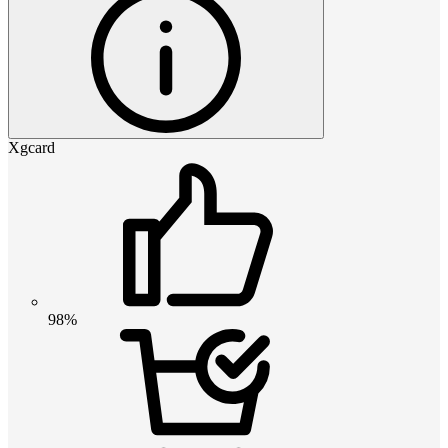
Xgcard
98%