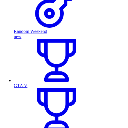
Random Weekend
new
GTA V