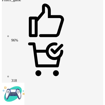
96%
318