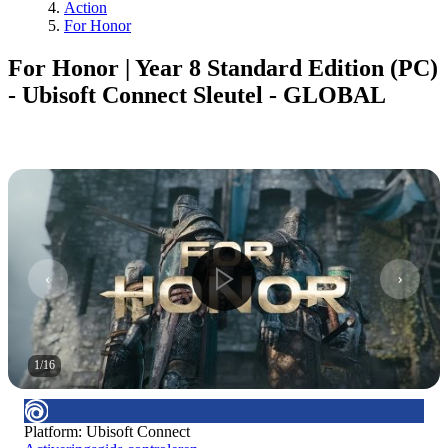
Action
For Honor
For Honor | Year 8 Standard Edition (PC)
- Ubisoft Connect Sleutel - GLOBAL
1
/
16
Platform
:
Ubisoft Connect