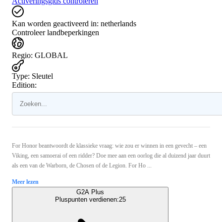
Activeringsgids controleren
Kan worden geactiveerd in:
netherlands
Controleer landbeperkingen
Regio
:
GLOBAL
Type
:
Sleutel
Edition:
For Honor beantwoordt de klassieke vraag: wie zou er winnen in een gevecht – een
Viking, een samoerai of een ridder? Doe mee aan een oorlog die al duizend jaar duurt
als een van de Warborn, de Chosen of de Legion. For Ho ...
Meer lezen
G2A Plus
Pluspunten verdienen:
25