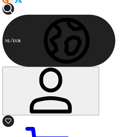
NL
EUR