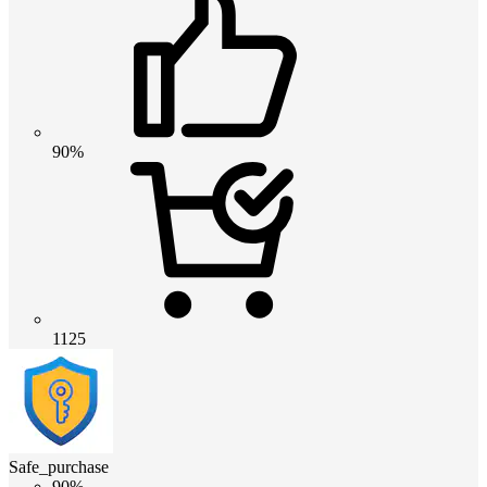
90%
1125
Safe_purchase
90%