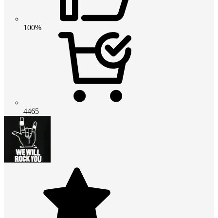
100%
4465