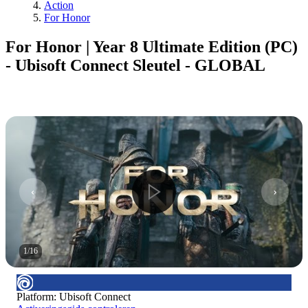
Action
For Honor
For Honor | Year 8 Ultimate Edition (PC)
- Ubisoft Connect Sleutel - GLOBAL
1
/
16
Platform
:
Ubisoft Connect