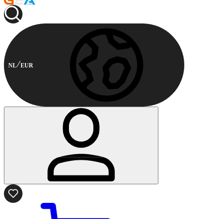
NL
EUR