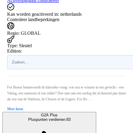
Activeringsgids controleren
Kan worden geactiveerd in:
netherlands
Controleer landbeperkingen
Regio
:
GLOBAL
Type
:
Sleutel
Edition:
For Honor beantwoordt de klassieke vraag: wie zou er winnen in een gevecht – een
Viking, een samoerai of een ridder? Doe mee aan een oorlog die al duizend jaar duurt
als een van de Warborn, de Chosen of de Legion. For Ho ...
Meer lezen
G2A Plus
Pluspunten verdienen:
83