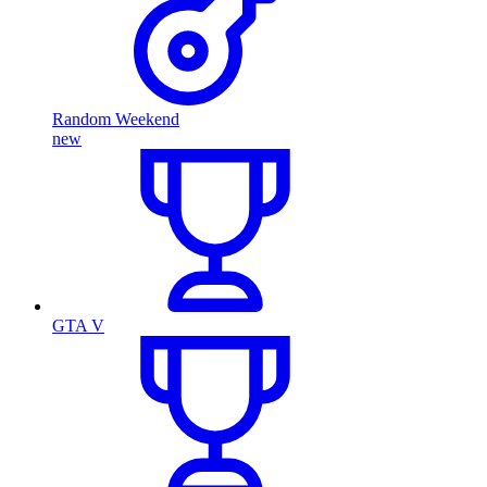
Random Weekend
new
GTA V