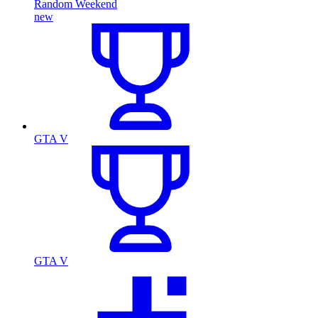
Random Weekend
new
GTA V
GTA V