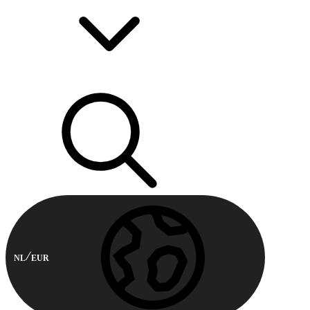
NL
EUR