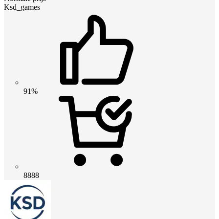
Ksd_games
91%
8888