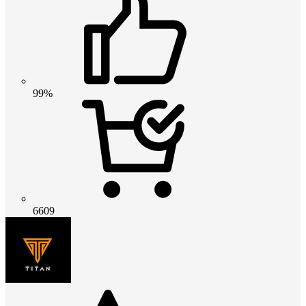
99%
6609