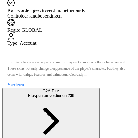
Kan worden geactiveerd in:
netherlands
Controleer landbeperkingen
Regio
:
GLOBAL
Type
:
Account
Fortnite offers a wide range of skins for players to customize their characters with.
These skins not only change theappearance of the player's character, but they also
come with unique features and animations.Get ready ...
Meer lezen
G2A Plus
Pluspunten verdienen:
239