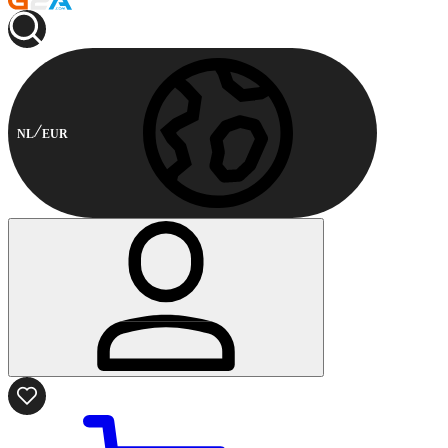
NL
EUR