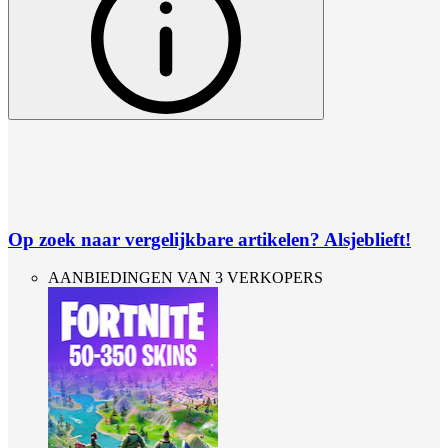
Op zoek naar vergelijkbare artikelen? Alsjeblieft!
AANBIEDINGEN VAN 3 VERKOPERS