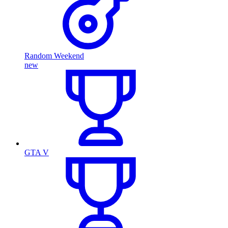
Random Weekend
new
GTA V