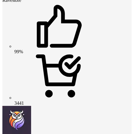
Ravestore
99%
3441