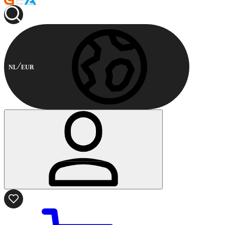
NL
EUR