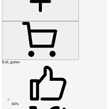
Ksd_games
84%