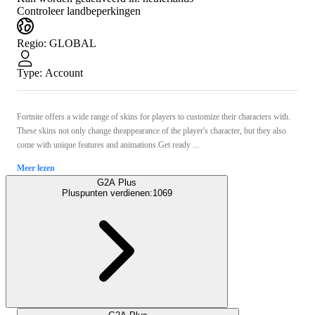
Controleer landbeperkingen
Regio
:
GLOBAL
Type
:
Account
Fortnite offers a wide range of skins for players to customize their characters with.
These skins not only change theappearance of the player's character, but they also
come with unique features and animations.Get ready ...
Meer lezen
G2A Plus
Pluspunten verdienen:
1069