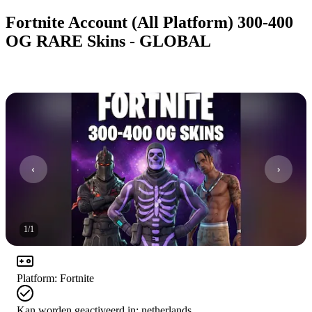
Fortnite Account (All Platform) 300-400
OG RARE Skins - GLOBAL
1
/
1
Platform
:
Fortnite
Kan worden geactiveerd in:
netherlands