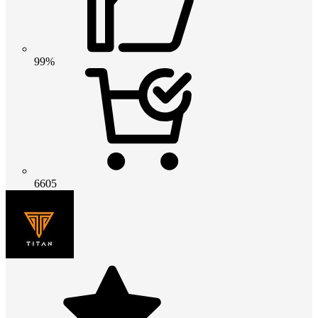
99%
6605