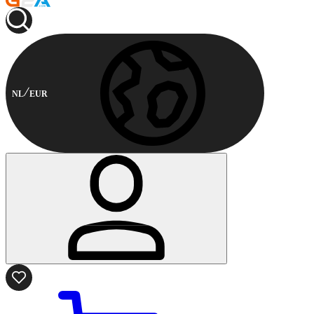
NL
EUR