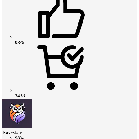
98%
3438
Ravestore
98%