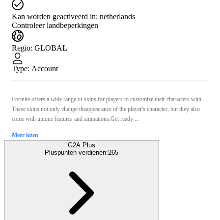
Kan worden geactiveerd in:
netherlands
Controleer landbeperkingen
Regio
:
GLOBAL
Type
:
Account
Fortnite offers a wide range of skins for players to customize their characters with.
These skins not only change theappearance of the player's character, but they also
come with unique features and animations.Get ready ...
Meer lezen
G2A Plus
Pluspunten verdienen:
265