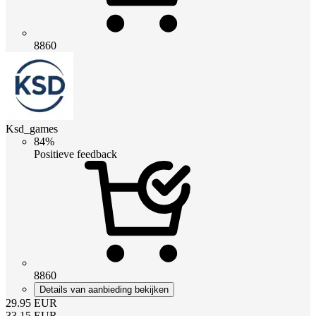
8860
Ksd_games
84%
Positieve feedback
8860
Details van aanbieding bekijken
29.95
EUR
33.15
EUR