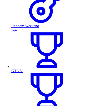
Random Weekend
new
GTA V