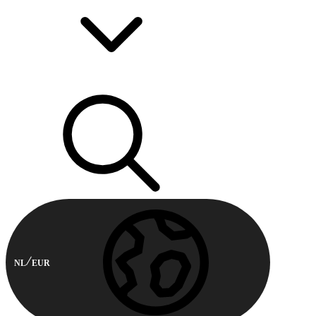
NL
EUR