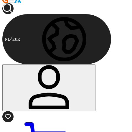
NL
EUR