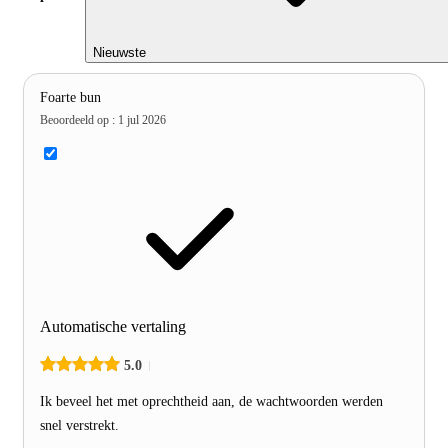
Nieuwste
Foarte bun
Beoordeeld op
:
1 jul 2026
Automatische vertaling
5.0
Ik beveel het met oprechtheid aan, de wachtwoorden werden
snel verstrekt.