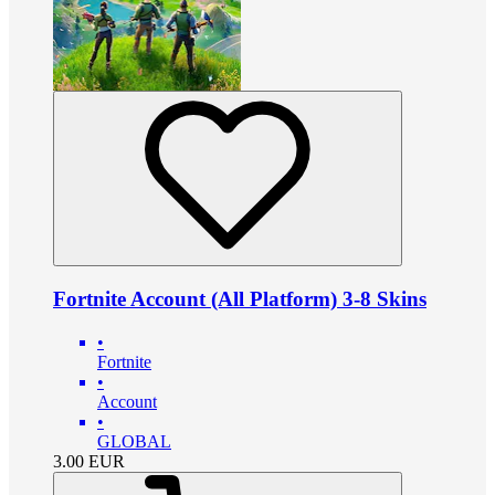
Fortnite Account (All Platform) 3-8 Skins
•
Fortnite
•
Account
•
GLOBAL
3.00
EUR