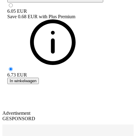
6.05
EUR
Save
0.68 EUR
with
Plus Premium
6.73
EUR
In winkelwagen
Advertisement
GESPONSORD