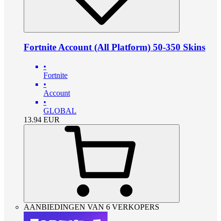
Fortnite Account (All Platform) 50-350 Skins
•
Fortnite
•
Account
•
GLOBAL
13.94
EUR
AANBIEDINGEN VAN 6 VERKOPERS