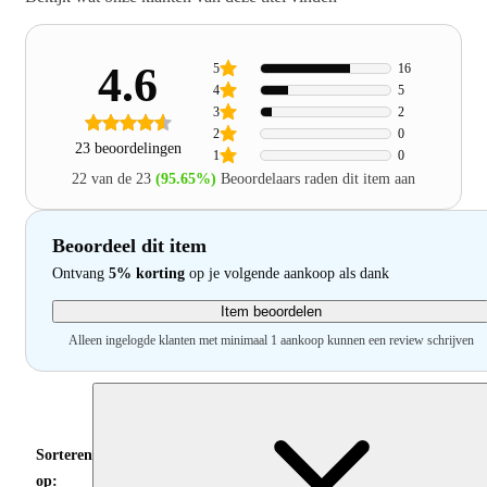
4.6
5
16
4
5
3
2
2
0
23 beoordelingen
1
0
22 van de 23
(95.65%)
Beoordelaars raden dit item aan
Beoordeel dit item
Ontvang
5% korting
op je volgende aankoop als dank
Item beoordelen
Alleen ingelogde klanten met minimaal 1 aankoop kunnen een review schrijven
Sorteren
op: