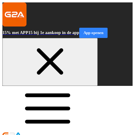
15% met APP15 bij 1e aankoop in de app
App openen