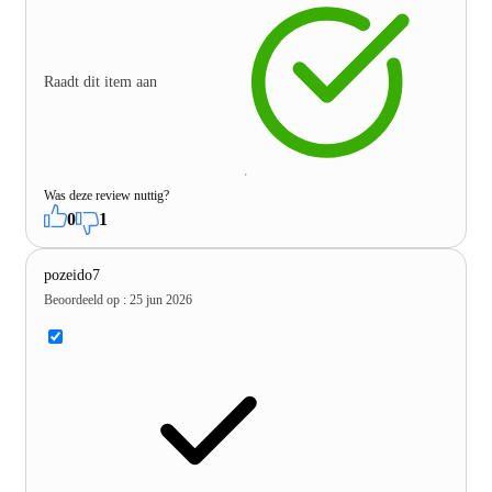
Raadt dit item aan
Was deze review nuttig?
0
1
pozeido7
Beoordeeld op
:
25 jun 2026