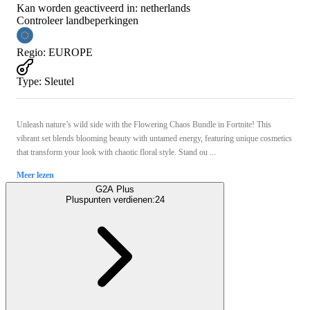
Kan worden geactiveerd in:
netherlands
Controleer landbeperkingen
Regio
:
EUROPE
Type
:
Sleutel
Unleash nature’s wild side with the Flowering Chaos Bundle in Fortnite! This
vibrant set blends blooming beauty with untamed energy, featuring unique cosmetics
that transform your look with chaotic floral style. Stand ou ...
Meer lezen
G2A Plus
Pluspunten verdienen:
24