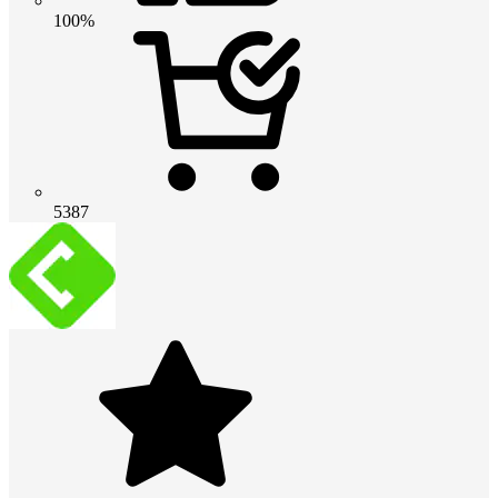
100%
5387