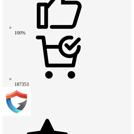
100%
187353