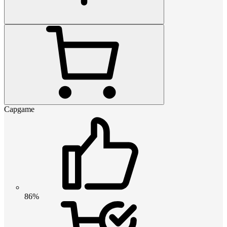
Capgame
86%