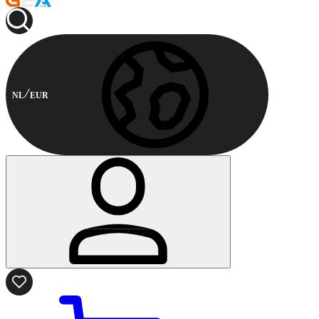
NL
EUR