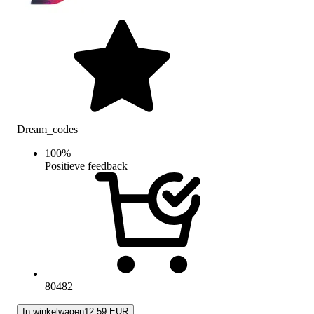
Dream_codes
100
%
Positieve feedback
80482
In winkelwagen
12.59 EUR