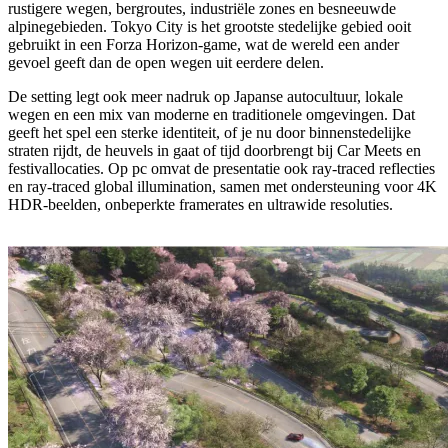
rustigere wegen, bergroutes, industriële zones en besneeuwde
alpinegebieden. Tokyo City is het grootste stedelijke gebied ooit
gebruikt in een Forza Horizon-game, wat de wereld een ander
gevoel geeft dan de open wegen uit eerdere delen.
De setting legt ook meer nadruk op Japanse autocultuur, lokale
wegen en een mix van moderne en traditionele omgevingen. Dat
geeft het spel een sterke identiteit, of je nu door binnenstedelijke
straten rijdt, de heuvels in gaat of tijd doorbrengt bij Car Meets en
festivallocaties. Op pc omvat de presentatie ook ray-traced reflecties
en ray-traced global illumination, samen met ondersteuning voor 4K
HDR-beelden, onbeperkte framerates en ultrawide resoluties.