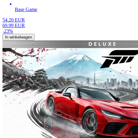
Base Game
54.20
EUR
69.99
EUR
-
23
%
In winkelwagen