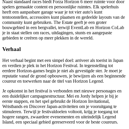
Naast standaard races biedt Forza Horizon 6 meer ruimte voor door
spelers gemaakte content en persoonlijke ruimtes. Elk spelerhuis
heeft een aanpasbare garage waar je tot vier auto's kunt
tentoonstellen, accessoires kunt plaatsen en gedeelde layouts van de
community kunt gebruiken. The Estate geeft je een groter
bouwgebied in een bergvallei, terwijl EventLab en Horizon CoLab
je in staat stellen om races, uitdagingen, stunts en aangepaste
gebieden te creëren op meer plekken in de wereld.
Verhaal
Het verhaal begint met een simpel doel: arriveer als toerist in Japan
en verdien je plek in het Horizon Festival. In tegenstelling tot
eerdere Horizon-games begin je niet als gevestigde ster. Je moet je
reputatie vanaf de grond opbouwen, je bewijzen als een beginnende
coureur en toewerken naar de titel van Horizon Legend.
Je opkomst in het festival is verbonden met nieuwe personages en
een duidelijker campagnestructuur. Mei en Jordy helpen je bij je
eerste stappen, en het spel gebruikt de Horizon Invitational,
Wristbands en Discover Japan-activiteiten om je vooruitgang te
stimuleren. Terwijl je festivaldoelen voltooit, krijg je toegang tot
hogere rangen, zwaardere evenementen en uiteindelijk Legend
Island, een speciaal gebied gereserveerd voor de beste coureurs.