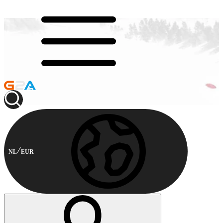
NL
EUR