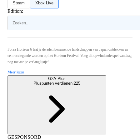
Steam
Xbox Live
Edition:
Forza Horizon 6 laat je de adembenemende landschappen van Japan ontdekken en
een racelegende worden op het Horizon Festival. Voeg dit opwindende spel vandaag
nog toe aan je verlanglijstje!
Meer lezen
G2A Plus
Pluspunten verdienen:
225
GESPONSORD