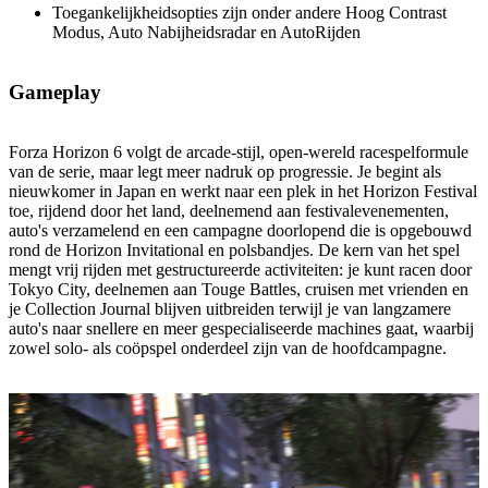
Toegankelijkheidsopties zijn onder andere Hoog Contrast
Modus, Auto Nabijheidsradar en AutoRijden
Gameplay
Forza Horizon 6 volgt de arcade-stijl, open-wereld racespelformule
van de serie, maar legt meer nadruk op progressie. Je begint als
nieuwkomer in Japan en werkt naar een plek in het Horizon Festival
toe, rijdend door het land, deelnemend aan festivalevenementen,
auto's verzamelend en een campagne doorlopend die is opgebouwd
rond de Horizon Invitational en polsbandjes. De kern van het spel
mengt vrij rijden met gestructureerde activiteiten: je kunt racen door
Tokyo City, deelnemen aan Touge Battles, cruisen met vrienden en
je Collection Journal blijven uitbreiden terwijl je van langzamere
auto's naar snellere en meer gespecialiseerde machines gaat, waarbij
zowel solo- als coöpspel onderdeel zijn van de hoofdcampagne.