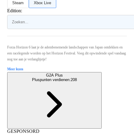
Steam
Xbox Live
Edition:
Forza Horizon 6 laat je de adembenemende landschappen van Japan ontdekken en
een racelegende worden op het Horizon Festival. Voeg dit opwindende spel vandaag
nog toe aan je verlanglijstje!
Meer lezen
G2A Plus
Pluspunten verdienen:
208
GESPONSORD