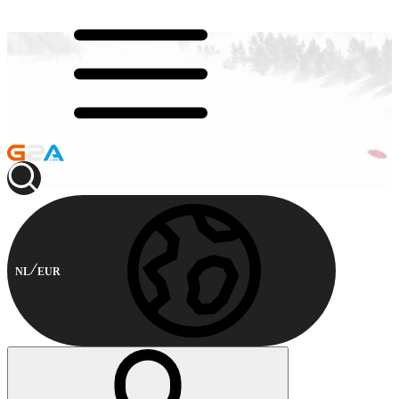
NL
EUR