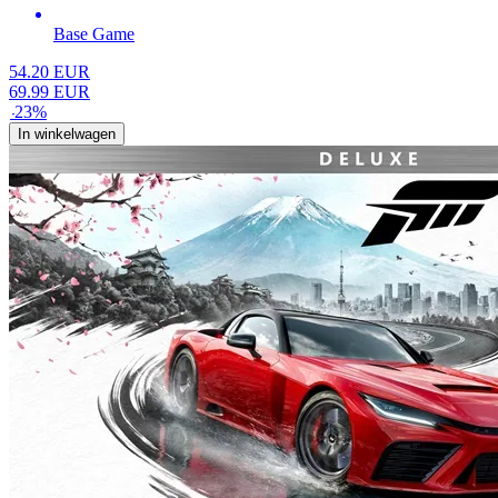
Base Game
54.20
EUR
69.99
EUR
-
23
%
In winkelwagen