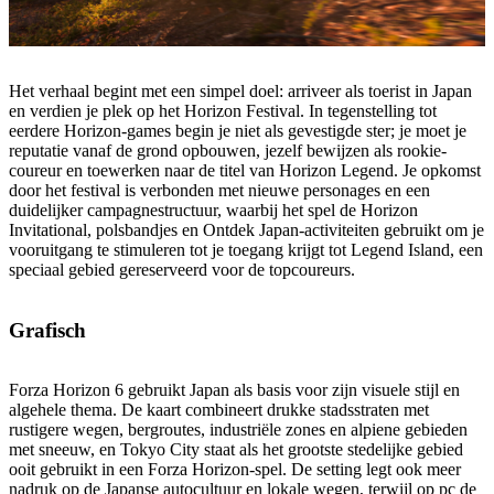
Het verhaal begint met een simpel doel: arriveer als toerist in Japan
en verdien je plek op het Horizon Festival. In tegenstelling tot
eerdere Horizon-games begin je niet als gevestigde ster; je moet je
reputatie vanaf de grond opbouwen, jezelf bewijzen als rookie-
coureur en toewerken naar de titel van Horizon Legend. Je opkomst
door het festival is verbonden met nieuwe personages en een
duidelijker campagnestructuur, waarbij het spel de Horizon
Invitational, polsbandjes en Ontdek Japan-activiteiten gebruikt om je
vooruitgang te stimuleren tot je toegang krijgt tot Legend Island, een
speciaal gebied gereserveerd voor de topcoureurs.
Grafisch
Forza Horizon 6 gebruikt Japan als basis voor zijn visuele stijl en
algehele thema. De kaart combineert drukke stadsstraten met
rustigere wegen, bergroutes, industriële zones en alpiene gebieden
met sneeuw, en Tokyo City staat als het grootste stedelijke gebied
ooit gebruikt in een Forza Horizon-spel. De setting legt ook meer
nadruk op de Japanse autocultuur en lokale wegen, terwijl op pc de