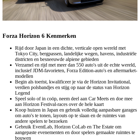
Forza Horizon 6 Kenmerken
Rijd door Japan in een dichte, verticale open wereld met
Tokyo City, bergpassen, landelijke wegen, havens, industriële
districten en besneeuwde alpiene gebieden
Verzamel en rijd met meer dan 550 auto's uit de echte wereld,
inclusief JDM-favorieten, Forza Edition-auto's en aftermarket-
modellen
Begin als toerist, kwalificeer je via de Horizon Invitational,
verdien polsbandjes en stijg op naar de status van Horizon
Legend
Speel solo of in coöp, neem deel aan Car Meets en doe mee
aan Horizon Festival-races over de hele kaart
Koop huizen in Japan en gebruik volledig aanpasbare garages
om auto's te tonen, layouts op te slaan en de ruimtes van
andere spelers te bezoeken
Gebruik EventLab, Horizon CoLab en The Estate om
aangepaste evenementen en door spelers gemaakte ruimtes te
bouwen