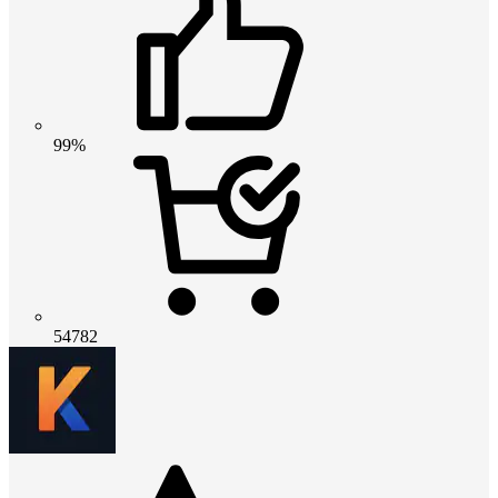
99%
54782