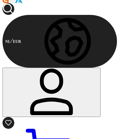
NL
EUR