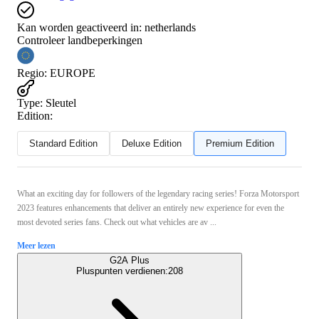
Kan worden geactiveerd in:
netherlands
Controleer landbeperkingen
Regio
:
EUROPE
Type
:
Sleutel
Edition:
Standard Edition
Deluxe Edition
Premium Edition
What an exciting day for followers of the legendary racing series! Forza Motorsport
2023 features enhancements that deliver an entirely new experience for even the
most devoted series fans. Check out what vehicles are av ...
Meer lezen
G2A Plus
Pluspunten verdienen:
208