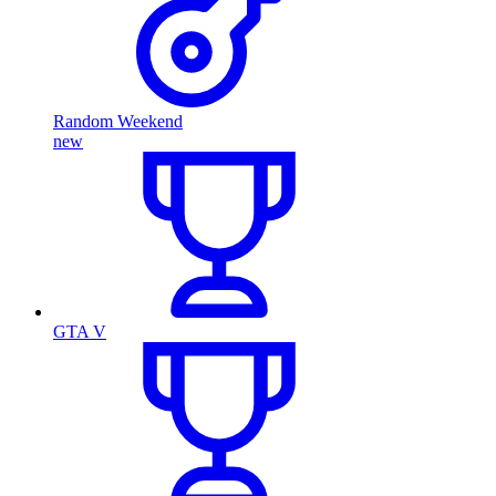
Random Weekend
new
GTA V