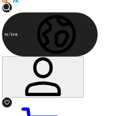
NL
EUR