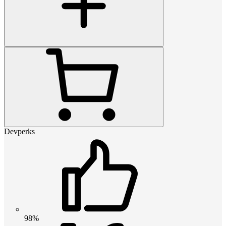
Devperks
98%