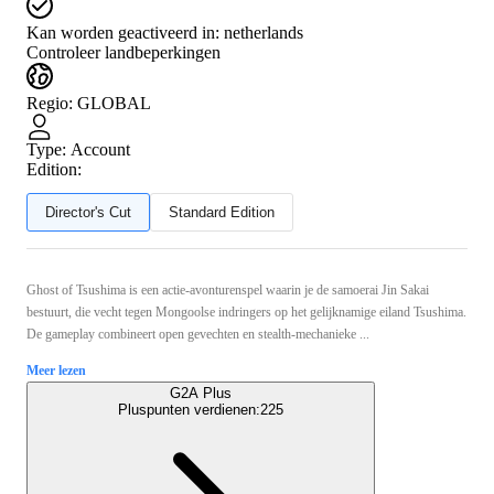
Kan worden geactiveerd in:
netherlands
Controleer landbeperkingen
Regio
:
GLOBAL
Type
:
Account
Edition:
Director's Cut
Standard Edition
Ghost of Tsushima is een actie-avonturenspel waarin je de samoerai Jin Sakai
bestuurt, die vecht tegen Mongoolse indringers op het gelijknamige eiland Tsushima.
De gameplay combineert open gevechten en stealth-mechanieke ...
Meer lezen
G2A Plus
Pluspunten verdienen:
225