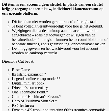
Dit item is een account, geen sleutel. In plaats van een sleutel
krijg je toegang tot een nieuw, individueel klantenaccount op
een speciale platform.
Dit item kan niet worden geretourneerd of terugbetaald.
Je bent volledig verantwoordelijk voor hoe je het gebruikt.
Wijzigingen die na de aankoop aan het account worden
aangebracht – zoals het toevoegen of wijzigen van de
betaalmethode of de regio – kunnen het account blokkeren of
bepaalde functies, zoals gezinsdeling, onbeschikbaar maken.
De inloggegevens en het wachtwoord voor het account
worden na aankoop verstrekt.
Director's Cut bevat:
Base Game
Iki Island expansion.*
Legends online co-op mode.**
Digital mini art book.
Director’s commentary.
One Technique Point.*
Charm of Hachiman’s Favour.*
Hero of Tsushima Skin Set.*
PS5 features:
Dynamic 4K resolution targeting 60fps (requires compatible