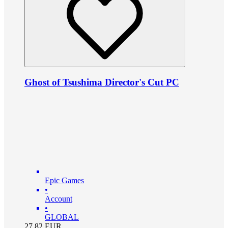
Ghost of Tsushima Director's Cut PC
Epic Games
•
Account
•
GLOBAL
27.82
EUR