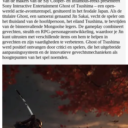
Van de makers van de Sly Cooper- en Infamous-reeks presenteert
Sony Interactive Entertainment Ghost of Tsushima – een open-
wereld actie-avonturenspel, gesitueerd in het feodale Japan. Als de
titulaire Ghost, een samoerai genaamd Jin Sakai, vecht de speler om
het thuisland van de hoofdpersoon, het eiland Tsushima, te bevrijden
van de binnenvallende Mongoolse legers. De gameplay combineert
gevechten, stealth en RPG-personageontwikkeling, waardoor je Jin
kunt uitrusten met verschillende items om hem te helpen in
gevechten en zijn vaardigheden te verbeteren. Ghost of Tsushima
werd positief ontvangen door critici en spelers, die het uitgebreide
aanpassingssysteem en de innovatieve gevechtsmechanieken als
hoogtepunten van het spel noemden.