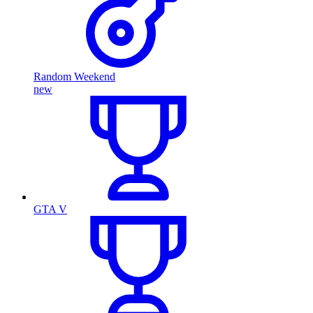
Random Weekend
new
GTA V