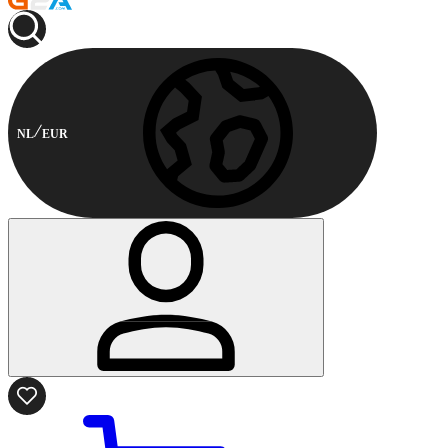
NL
EUR