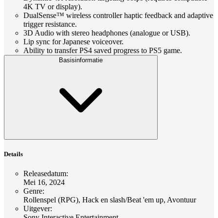
4K TV or display).
DualSense™ wireless controller haptic feedback and adaptive
trigger resistance.
3D Audio with stereo headphones (analogue or USB).
Lip sync for Japanese voiceover.
Ability to transfer PS4 saved progress to PS5 game.
Basisinformatie
Details
Releasedatum
:
Mei 16, 2024
Genre
:
Rollenspel (RPG), Hack en slash/Beat 'em up, Avontuur
Uitgever
:
Sony Interactive Entertainment