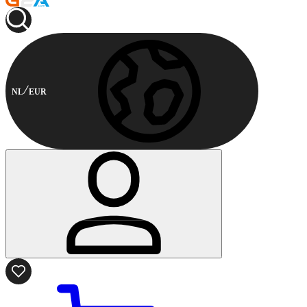
NL
EUR