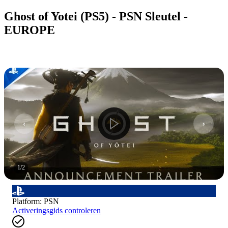
Ghost of Yotei (PS5) - PSN Sleutel -
EUROPE
1
/
2
Platform
:
PSN
Activeringsgids controleren