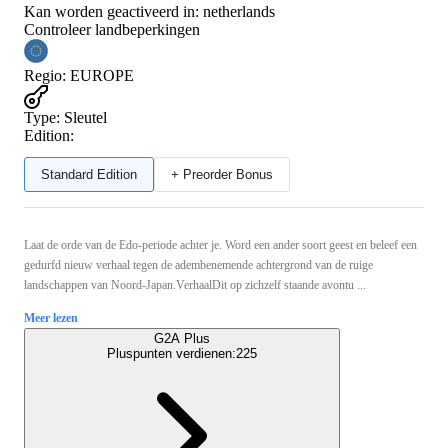
Kan worden geactiveerd in:
netherlands
Controleer landbeperkingen
Regio
:
EUROPE
Type
:
Sleutel
Edition:
Standard Edition
+ Preorder Bonus
Laat de orde van de Edo-periode achter je. Word een ander soort geest en beleef een
gedurfd nieuw verhaal tegen de adembenemende achtergrond van de ruige
landschappen van Noord-Japan.VerhaalDit op zichzelf staande avontu ...
Meer lezen
G2A Plus
Pluspunten verdienen:
225