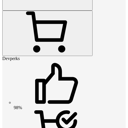
Devperks
98%