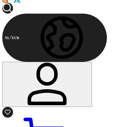
NL
EUR