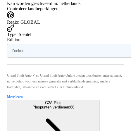
Kan worden geactiveerd in:
netherlands
Controleer landbeperkingen
Regio
:
GLOBAL
Type
:
Sleutel
Edition:
Grand Theft Auto V en Grand Theft Auto Online bieden blockbuster entertainment,
nu verbeterd voor een nieuwe generatie met verbluffende graphics, snellere
laadtijden, 3D-audio en exclusieve GTA Online-inhoud.
Meer lezen
G2A Plus
Pluspunten verdienen:
88