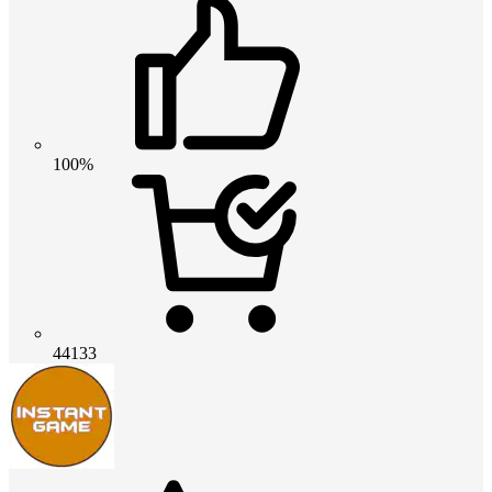
100%
44133