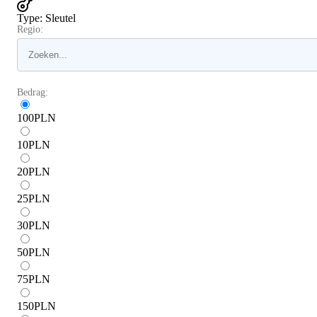
Type
:
Sleutel
Regio:
Bedrag:
100
PLN
10
PLN
20
PLN
25
PLN
30
PLN
50
PLN
75
PLN
150
PLN