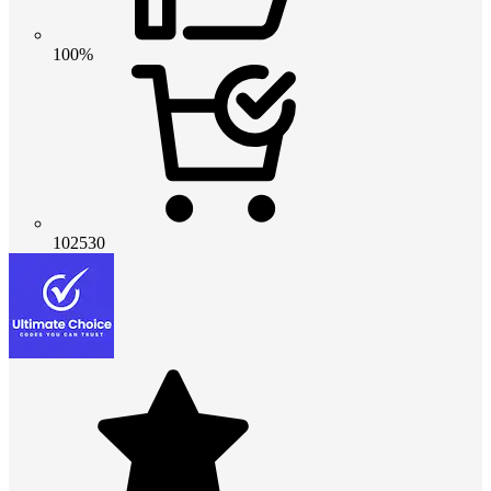
100%
102530