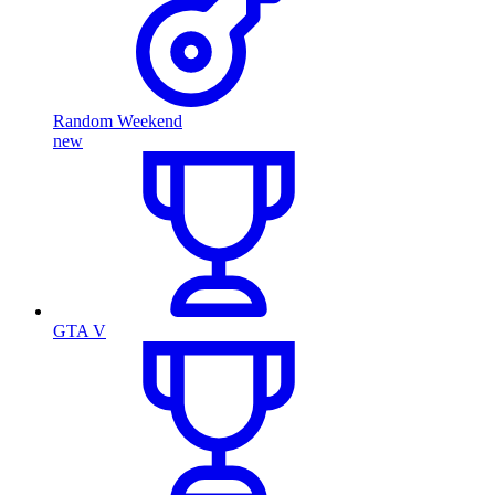
Random Weekend
new
GTA V