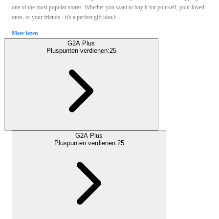
one of the most popular stores. Whether you want to buy it for yourself, your loved
ones, or your friends - it's a perfect gift idea f ...
Meer lezen
G2A Plus
Pluspunten verdienen:
25
G2A Plus
Pluspunten verdienen:
25