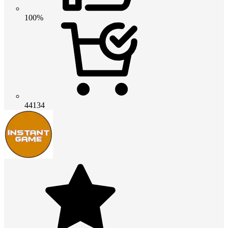
100%
44134