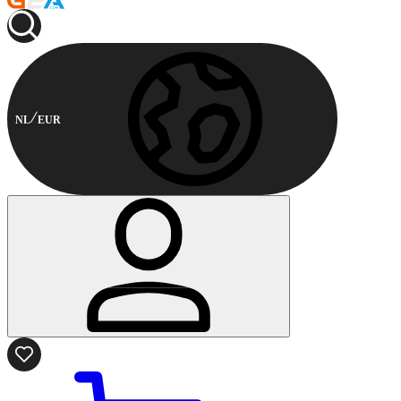
NL
EUR