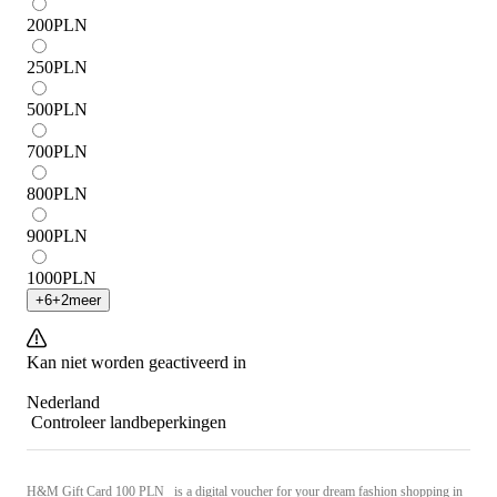
200
PLN
250
PLN
500
PLN
700
PLN
800
PLN
900
PLN
1000
PLN
+
6
+
2
meer
Kan niet worden geactiveerd in
Nederland
Controleer landbeperkingen
H&M Gift Card 100 PLN is a digital voucher for your dream fashion shopping in