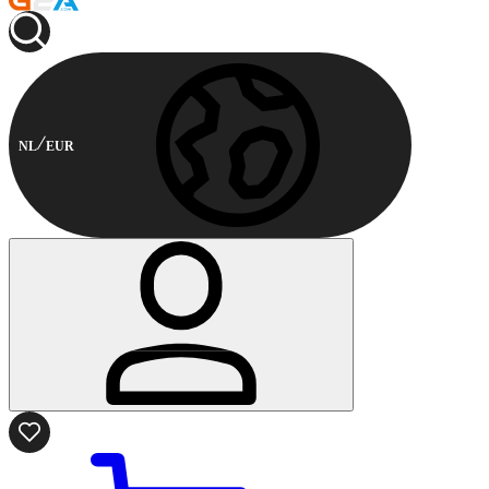
NL
EUR