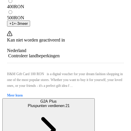
400
RON
500
RON
+
1
+
-3
meer
Kan niet worden geactiveerd in
Nederland
Controleer landbeperkingen
H&M Gift Card 100 RON is a digital voucher for your dream fashion shopping in
one of the most popular stores. Whether you want to buy it for yourself, your loved
ones, or your friends - it's a perfect gift idea f ...
Meer lezen
G2A Plus
Pluspunten verdienen:
21