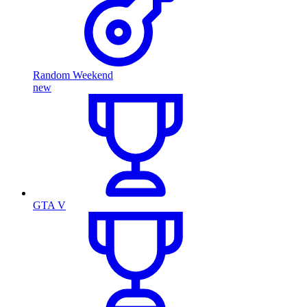
Random Weekend
new
GTA V