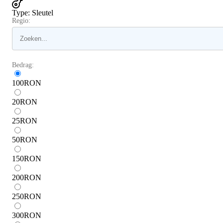
Type
:
Sleutel
Regio:
Bedrag:
100
RON
20
RON
25
RON
50
RON
150
RON
200
RON
250
RON
300
RON