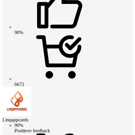
90%
6672
Linqappcards
90%
Positieve feedback