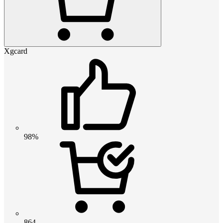
Xgcard
98%
864