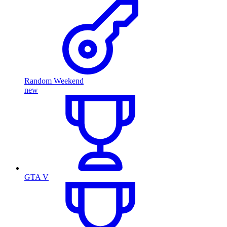
Random Weekend
new
GTA V