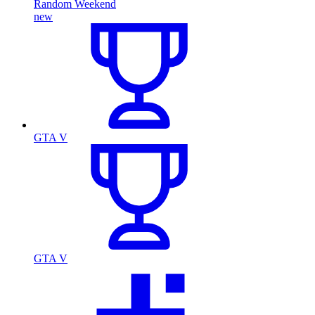
Random Weekend
new
GTA V
GTA V