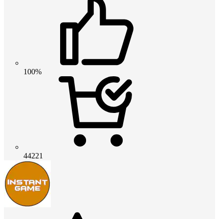
100%
44221