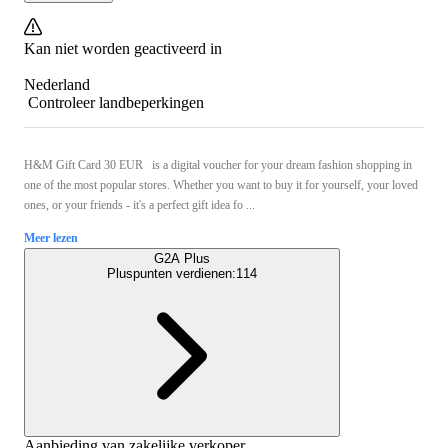
Kan niet worden geactiveerd in
Nederland
Controleer landbeperkingen
H&M Gift Card 30 EUR is a digital voucher for your dream fashion shopping in
one of the most popular stores. Whether you want to buy it for yourself, your loved
ones, or your friends - it's a perfect gift idea fo ...
Meer lezen
G2A Plus
Pluspunten verdienen:
114
Aanbieding van zakelijke verkoper