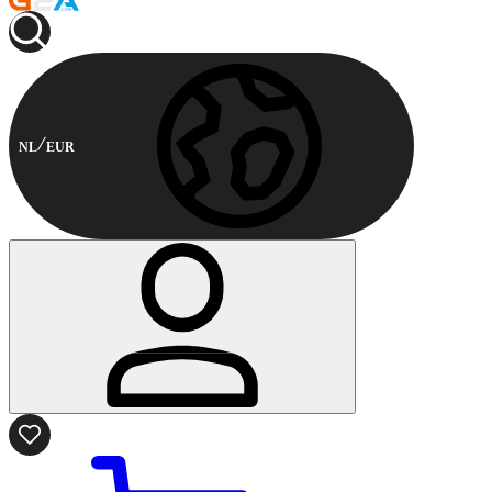
NL
EUR